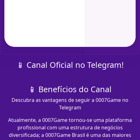
📱 Canal Oficial no Telegram!
📱 Benefícios do Canal
Descubra as vantagens de seguir a 0007Game no
Telegram
Atualmente, a 0007Game tornou-se uma plataforma
profissional com uma estrutura de negócios
diversificada; a 0007Game Brasil é uma das maiores