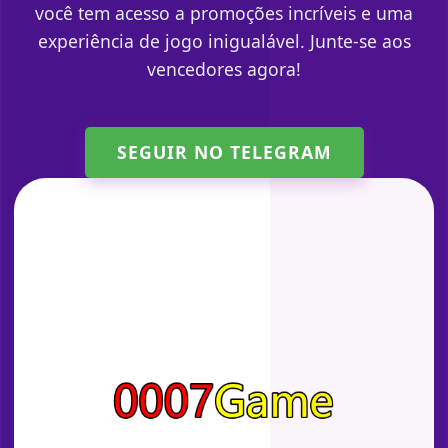
você tem acesso a promoções incríveis e uma
experiência de jogo inigualável. Junte-se aos
vencedores agora!
SEGUIR NO TELEGRAM