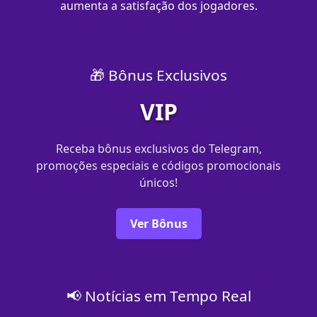
aumenta a satisfação dos jogadores.
🎁 Bônus Exclusivos
VIP
Receba bônus exclusivos do Telegram,
promoções especiais e códigos promocionais
únicos!
Ver Bônus
📢 Notícias em Tempo Real