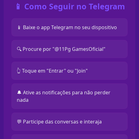
📱 Como Seguir no Telegram
📱 Baixe o app Telegram no seu dispositivo
🔍 Procure por "@11Pg GamesOficial"
👆 Toque em "Entrar" ou "Join"
🔔 Ative as notificações para não perder
nada
💬 Participe das conversas e interaja