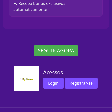
🎁 Receba bônus exclusivos
automaticamente
SEGUIR AGORA
Acessos
Login
Registrar-se