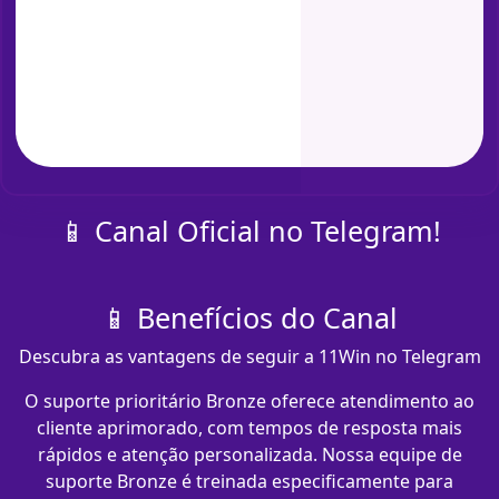
📱 Canal Oficial no Telegram!
📱 Benefícios do Canal
Descubra as vantagens de seguir a 11Win no Telegram
O suporte prioritário Bronze oferece atendimento ao
cliente aprimorado, com tempos de resposta mais
rápidos e atenção personalizada. Nossa equipe de
suporte Bronze é treinada especificamente para