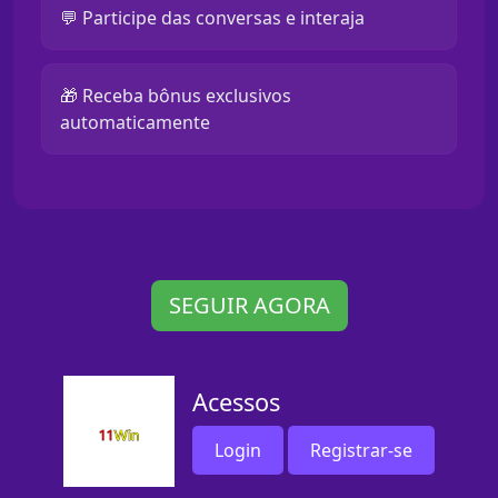
💬 Participe das conversas e interaja
🎁 Receba bônus exclusivos
automaticamente
SEGUIR AGORA
Acessos
Login
Registrar-se