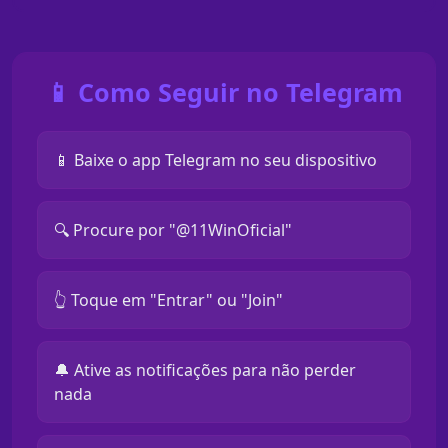
📱 Como Seguir no Telegram
📱 Baixe o app Telegram no seu dispositivo
🔍 Procure por "@11WinOficial"
👆 Toque em "Entrar" ou "Join"
🔔 Ative as notificações para não perder
nada