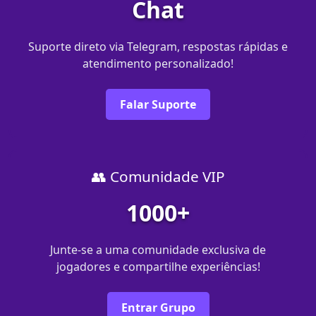
Chat
Suporte direto via Telegram, respostas rápidas e
atendimento personalizado!
Falar Suporte
👥 Comunidade VIP
1000+
Junte-se a uma comunidade exclusiva de
jogadores e compartilhe experiências!
Entrar Grupo