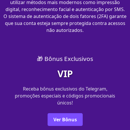
utilizar métodos mais modernos como impressão
digital, reconhecimento facial e autenticação por SMS.
O sistema de autenticação de dois fatores (2FA) garante
que sua conta esteja sempre protegida contra acessos
não autorizados.
🎁 Bônus Exclusivos
VIP
Receba bônus exclusivos do Telegram,
promoções especiais e códigos promocionais
únicos!
Ver Bônus