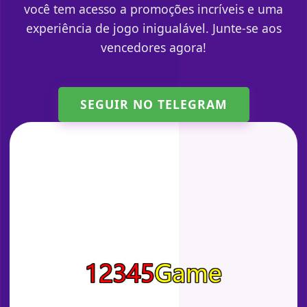
você tem acesso a promoções incríveis e uma
experiência de jogo inigualável. Junte-se aos
vencedores agora!
SEGUIR NO TELEGRAM