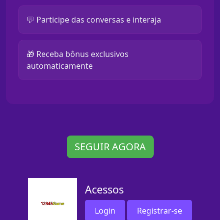
💬 Participe das conversas e interaja
🎁 Receba bônus exclusivos
automaticamente
SEGUIR AGORA
Acessos
Login
Registrar-se