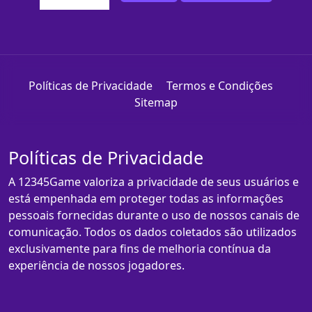
Políticas de Privacidade
Termos e Condições
Sitemap
Políticas de Privacidade
A 12345Game valoriza a privacidade de seus usuários e
está empenhada em proteger todas as informações
pessoais fornecidas durante o uso de nossos canais de
comunicação. Todos os dados coletados são utilizados
exclusivamente para fins de melhoria contínua da
experiência de nossos jogadores.