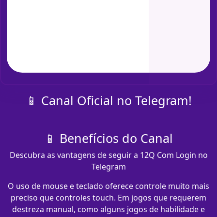
📱 Canal Oficial no Telegram!
📱 Benefícios do Canal
Descubra as vantagens de seguir a 12Q Com Login no
Telegram
O uso de mouse e teclado oferece controle muito mais
preciso que controles touch. Em jogos que requerem
destreza manual, como alguns jogos de habilidade e