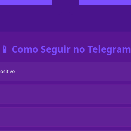
📱 Como Seguir no Telegram
ositivo