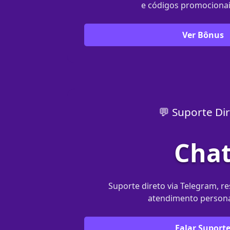
e códigos promocionai
Ver Bônus
💬 Suporte Di
Cha
Suporte direto via Telegram, r
atendimento persona
Falar Suport