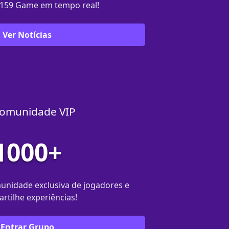
 159 Game em tempo real!
Ver Notícias
Comunidade VIP
1000+
unidade exclusiva de jogadores e
rtilhe experiências!
Entrar Grupo