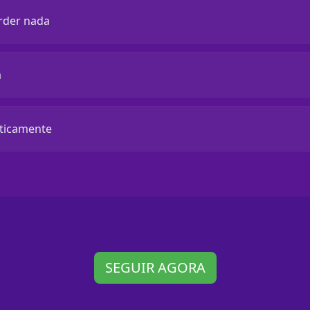
erder nada
a
aticamente
SEGUIR AGORA