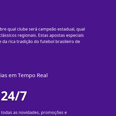
bre qual clube será campeão estadual, qual
ássicos regionais. Estas apostas especiais
a rica tradição do futebol brasileiro de
cias em Tempo Real
24/7
e todas as novidades, promoções e