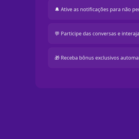
🔔 Ative as notificações para não p
💬 Participe das conversas e interaj
🎁 Receba bônus exclusivos autom