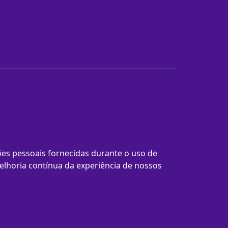
es pessoais fornecidas durante o uso de
elhoria contínua da experiência de nossos