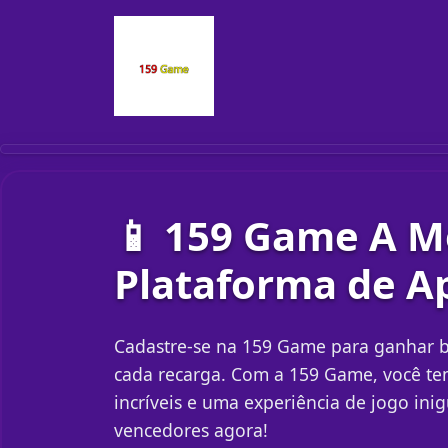
📱 159 Game A M
Plataforma de A
Cadastre-se na 159 Game para ganhar 
cada recarga. Com a 159 Game, você t
incríveis e uma experiência de jogo inig
vencedores agora!