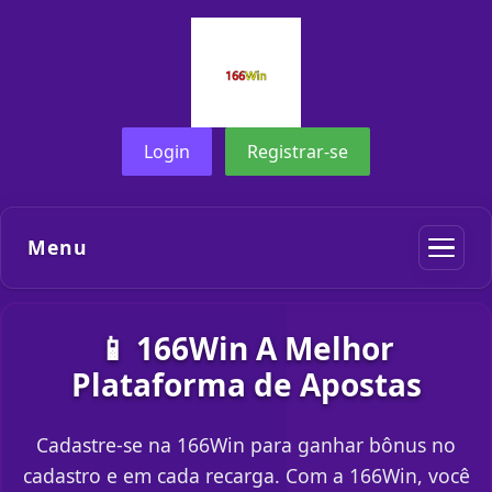
Login
Registrar-se
Menu
📱 166Win A Melhor
Plataforma de Apostas
Cadastre-se na 166Win para ganhar bônus no
cadastro e em cada recarga. Com a 166Win, você