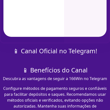
📱 Canal Oficial no Telegram!
📱 Benefícios do Canal
Descubra as vantagens de seguir a 166Win no Telegram
Configure métodos de pagamento seguros e confiáveis
para facilitar depósitos e saques. Recomendamos usar
métodos oficiais e verificados, evitando opções não
autorizadas. Mantenha suas informações de