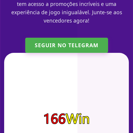
tem acesso a promoções incríveis e uma
experiência de jogo inigualável. Junte-se aos
vencedores agora!
SEGUIR NO TELEGRAM