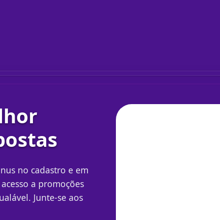
lhor
postas
nus no cadastro e em
 acesso a promoções
ualável. Junte-se aos