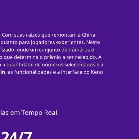
. Com suas raízes que remontam à China
 quanto para jogadores experientes. Neste
ealizado, onde um conjunto de números é
o que determina o prêmio a ser recebido. A
m a quantidade de números selecionados e a
in
, as funcionalidades e a interface do Keno
cias em Tempo Real
24/7