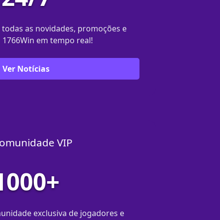
e todas as novidades, promoções e
 1766Win em tempo real!
Ver Notícias
Comunidade VIP
1000+
unidade exclusiva de jogadores e