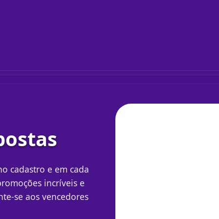
postas
no cadastro e em cada
promoções incríveis e
unte-se aos vencedores