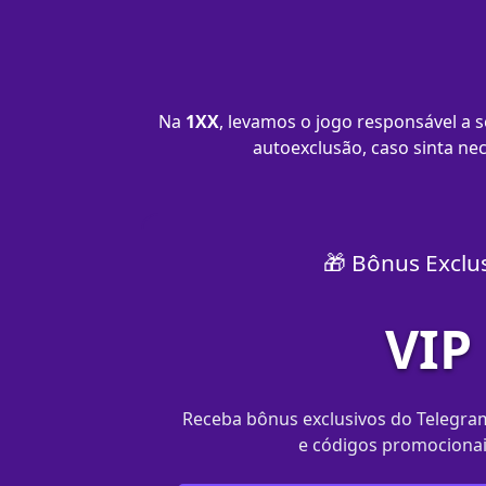
Na
1XX
, levamos o jogo responsável a 
autoexclusão, caso sinta nec
🎁 Bônus Exclu
VIP
Receba bônus exclusivos do Telegra
e códigos promocionai