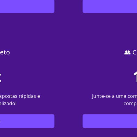
reto
👥 
t
espostas rápidas e
Junte-se a uma com
lizado!
compa
e