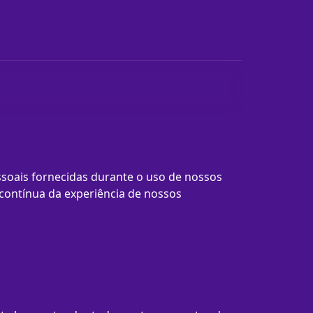
ssoais fornecidas durante o uso de nossos
 contínua da experiência de nossos