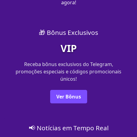
agora!
🎁 Bônus Exclusivos
VIP
Receba bônus exclusivos do Telegram,
promoções especiais e códigos promocionais
únicos!
Ver Bônus
📢 Notícias em Tempo Real