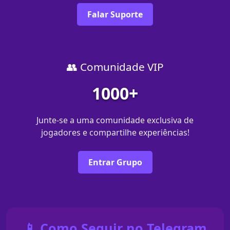
Falar Suporte
👥 Comunidade VIP
1000+
Junte-se a uma comunidade exclusiva de
jogadores e compartilhe experiências!
Entrar Grupo
📱 Como Seguir no Telegram