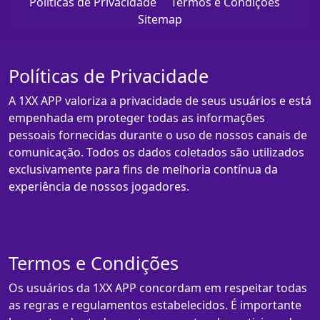
Políticas de Privacidade
Termos e Condições
Sitemap
Políticas de Privacidade
A 1XX APP valoriza a privacidade de seus usuários e está
empenhada em proteger todas as informações
pessoais fornecidas durante o uso de nossos canais de
comunicação. Todos os dados coletados são utilizados
exclusivamente para fins de melhoria contínua da
experiência de nossos jogadores.
Termos e Condições
Os usuários da 1XX APP concordam em respeitar todas
as regras e regulamentos estabelecidos. É importante