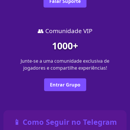
Falar Suporte
👥 Comunidade VIP
1000+
Junte-se a uma comunidade exclusiva de
jogadores e compartilhe experiências!
Entrar Grupo
📱 Como Seguir no Telegram