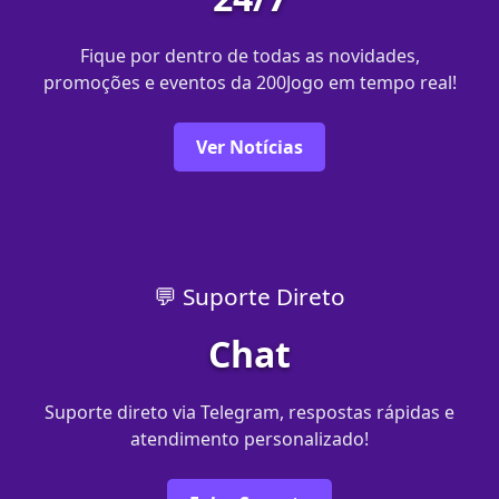
Fique por dentro de todas as novidades,
promoções e eventos da 200Jogo em tempo real!
Ver Notícias
💬 Suporte Direto
Chat
Suporte direto via Telegram, respostas rápidas e
atendimento personalizado!