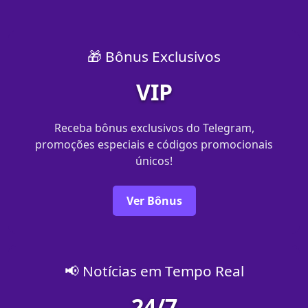
🎁 Bônus Exclusivos
VIP
Receba bônus exclusivos do Telegram,
promoções especiais e códigos promocionais
únicos!
Ver Bônus
📢 Notícias em Tempo Real
24/7