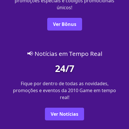
promoções especiais e códigos promocionais
únicos!
Ver Bônus
📢 Notícias em Tempo Real
24/7
Fique por dentro de todas as novidades,
promoções e eventos da 2010 Game em tempo
real!
Ver Notícias