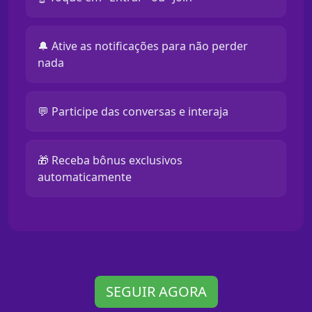
🔔 Ative as notificações para não perder
nada
💬 Participe das conversas e interaja
🎁 Receba bônus exclusivos
automaticamente
SEGUIR AGORA