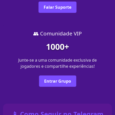
Falar Suporte
👥 Comunidade VIP
1000+
Junte-se a uma comunidade exclusiva de
jogadores e compartilhe experiências!
Entrar Grupo
📱 Como Seguir no Telegram