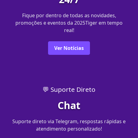
Fique por dentro de todas as novidades,
promoções e eventos da 2025Tiger em tempo
real!
Ver Notícias
💬 Suporte Direto
Chat
Suporte direto via Telegram, respostas rápidas e
atendimento personalizado!