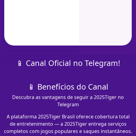
📱 Canal Oficial no Telegram!
📱 Benefícios do Canal
Descubra as vantagens de seguir a 2025Tiger no
Telegram
A plataforma 2025Tiger Brasil oferece cobertura total
de entretenimento — a 2025Tiger entrega serviços
completos com jogos populares e saques instantâneos.