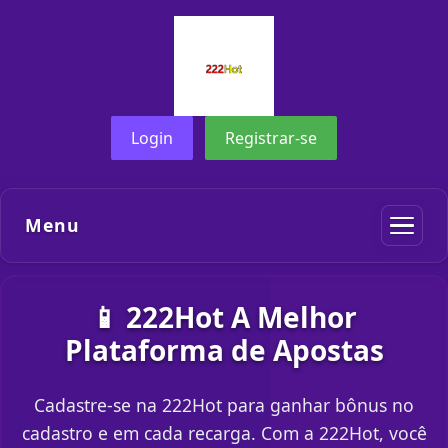
Login
Registrar-se
Menu
📱 222Hot A Melhor
Plataforma de Apostas
Cadastre-se na 222Hot para ganhar bônus no
cadastro e em cada recarga. Com a 222Hot, você