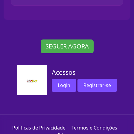
SEGUIR AGORA
Acessos
Login
Registrar-se
Políticas de Privacidade
Termos e Condições