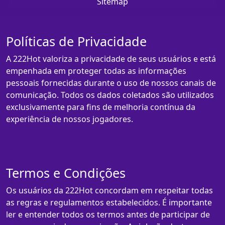
Sitemap
Políticas de Privacidade
A 222Hot valoriza a privacidade de seus usuários e está
empenhada em proteger todas as informações
pessoais fornecidas durante o uso de nossos canais de
comunicação. Todos os dados coletados são utilizados
exclusivamente para fins de melhoria contínua da
experiência de nossos jogadores.
Termos e Condições
Os usuários da 222Hot concordam em respeitar todas
as regras e regulamentos estabelecidos. É importante
ler e entender todos os termos antes de participar de