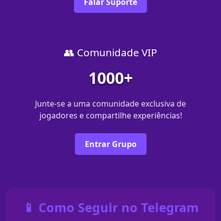
Falar Suporte
👥 Comunidade VIP
1000+
Junte-se a uma comunidade exclusiva de
jogadores e compartilhe experiências!
Entrar Grupo
📱 Como Seguir no Telegram