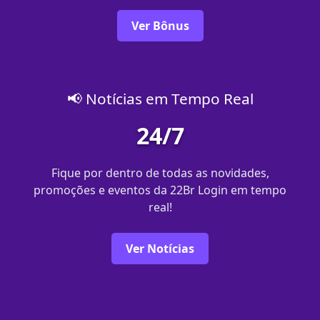
Ver Bônus
📢 Notícias em Tempo Real
24/7
Fique por dentro de todas as novidades,
promoções e eventos da 22Br Login em tempo
real!
Ver Notícias