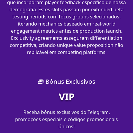
que incorporam player feedback específico de nossa
demografia. Estes slots passam por extended beta
testing periods com focus groups selecionados,
iterando mechanics baseado em real-world
engagement metrics antes de production launch.
Exclusivity agreements asseguram differentiation
competitiva, criando unique value proposition não
replicável em competing platforms.
🎁 Bônus Exclusivos
VIP
Receba bônus exclusivos do Telegram,
promoções especiais e códigos promocionais
únicos!