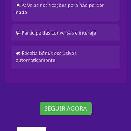
🔔 Ative as notificações para não perder
nada
💬 Participe das conversas e interaja
🎁 Receba bônus exclusivos
automaticamente
SEGUIR AGORA