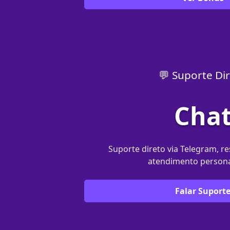
💬 Suporte Di
Cha
Suporte direto via Telegram, r
atendimento persona
Falar Suport