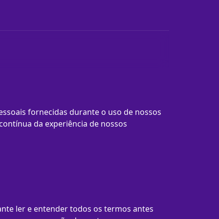
essoais fornecidas durante o uso de nossos
 contínua da experiência de nossos
nte ler e entender todos os termos antes