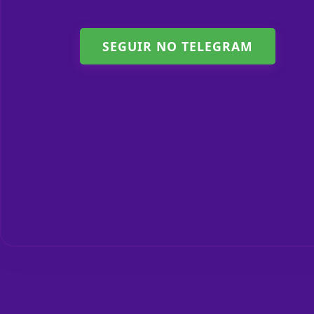
SEGUIR NO TELEGRAM