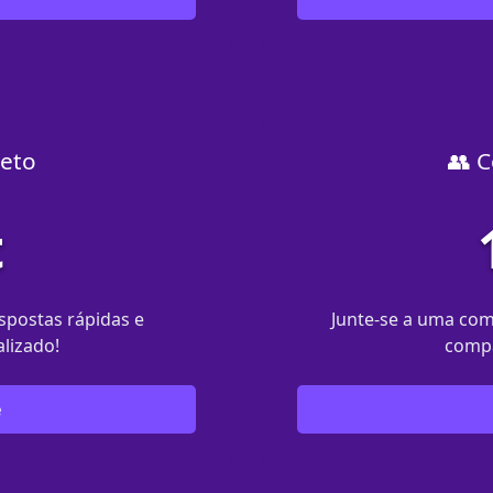
reto
👥 
t
espostas rápidas e
Junte-se a uma com
lizado!
compa
e