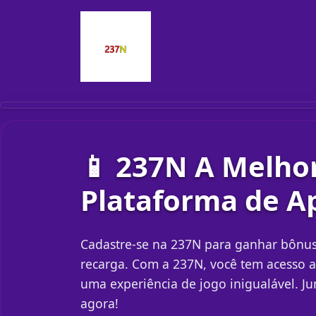
📱 237N A Melho
Plataforma de A
Cadastre-se na 237N para ganhar bônus
recarga. Com a 237N, você tem acesso a
uma experiência de jogo inigualável. J
agora!