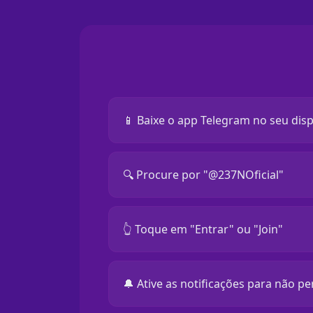
📱 Baixe o app Telegram no seu disp
🔍 Procure por "@237NOficial"
👆 Toque em "Entrar" ou "Join"
🔔 Ative as notificações para não p