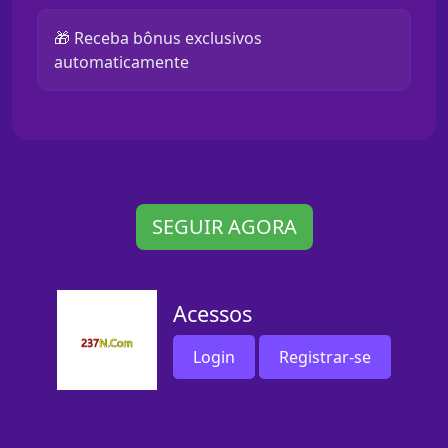
🎁 Receba bônus exclusivos
automaticamente
SEGUIR AGORA
Acessos
Login
Registrar-se