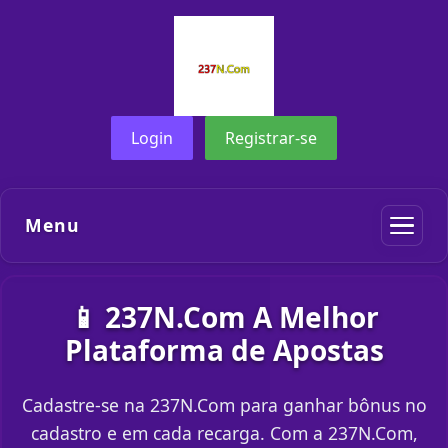
Login
Registrar-se
Menu
📱 237N.Com A Melhor
Plataforma de Apostas
Cadastre-se na 237N.Com para ganhar bônus no
cadastro e em cada recarga. Com a 237N.Com,