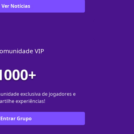
Ver Notícias
Comunidade VIP
1000+
unidade exclusiva de jogadores e
rtilhe experiências!
Entrar Grupo