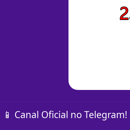
📱 Canal Oficial no Telegram!