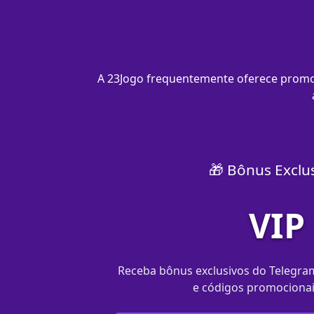
A 23Jogo frequentemente oferece promoç
🎁 Bônus Exclu
VIP
Receba bônus exclusivos do Telegra
e códigos promocionai