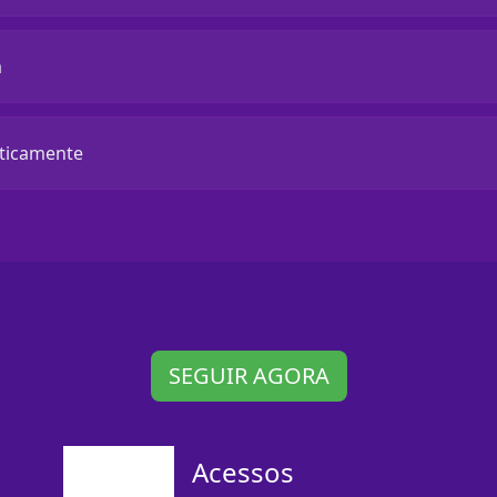
a
aticamente
SEGUIR AGORA
Acessos