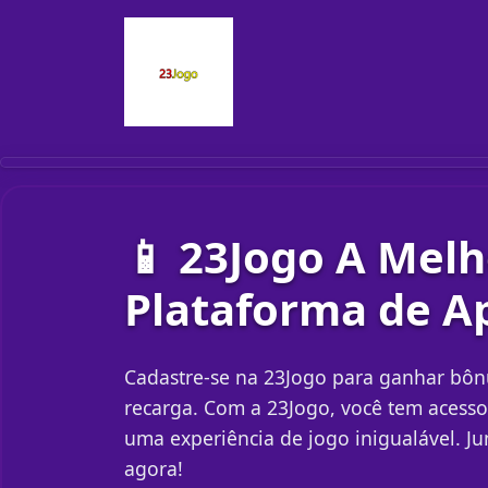
📱 23Jogo A Melh
Plataforma de A
Cadastre-se na 23Jogo para ganhar bôn
recarga. Com a 23Jogo, você tem acesso
uma experiência de jogo inigualável. J
agora!