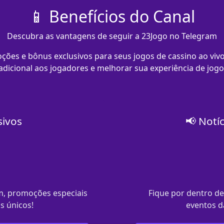
📱 Benefícios do Canal
Descubra as vantagens de seguir a 23Jogo no Telegram
ões e bônus exclusivos para seus jogos de cassino ao viv
adicional aos jogadores e melhorar sua experiência de jogo
sivos
📢 Notí
m, promoções especiais
Fique por dentro d
s únicos!
eventos d