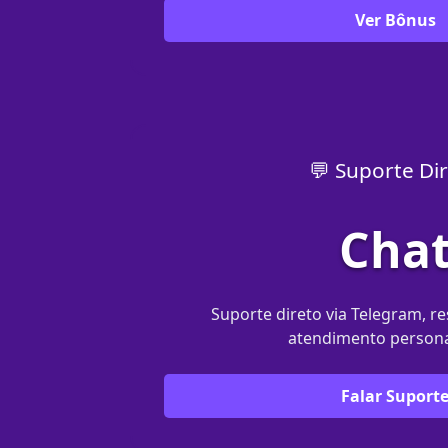
Ver Bônus
💬 Suporte Di
Cha
Suporte direto via Telegram, r
atendimento persona
Falar Suport