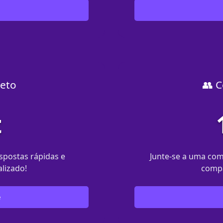
reto
👥 
t
espostas rápidas e
Junte-se a uma com
lizado!
compa
e