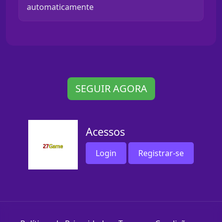
automaticamente
SEGUIR AGORA
Acessos
Login
Registrar-se