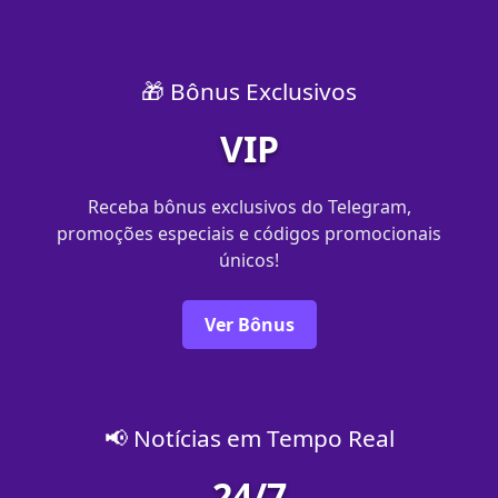
🎁 Bônus Exclusivos
VIP
Receba bônus exclusivos do Telegram,
promoções especiais e códigos promocionais
únicos!
Ver Bônus
📢 Notícias em Tempo Real
24/7