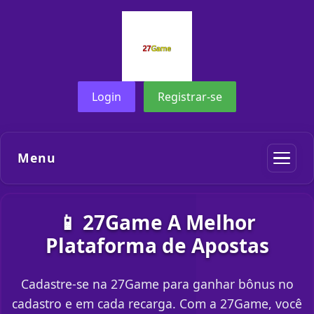
Login
Registrar-se
Menu
📱 27Game A Melhor
Plataforma de Apostas
Cadastre-se na 27Game para ganhar bônus no
cadastro e em cada recarga. Com a 27Game, você