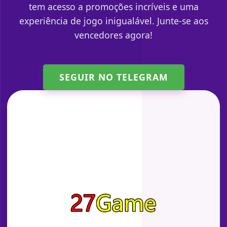
tem acesso a promoções incríveis e uma
experiência de jogo inigualável. Junte-se aos
vencedores agora!
SEGUIR NO TELEGRAM