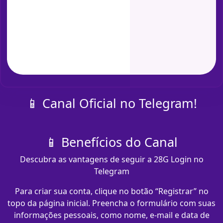
📱 Canal Oficial no Telegram!
📱 Benefícios do Canal
Descubra as vantagens de seguir a 28G Login no
Telegram
Para criar sua conta, clique no botão “Registrar” no
topo da página inicial. Preencha o formulário com suas
informações pessoais, como nome, e-mail e data de