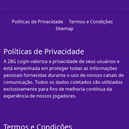
Políticas de Privacidade
Termos e Condições
Sitemap
Políticas de Privacidade
A 28G Login valoriza a privacidade de seus usuários e
está empenhada em proteger todas as informações
pessoais fornecidas durante o uso de nossos canais de
comunicação. Todos os dados coletados são utilizados
exclusivamente para fins de melhoria contínua da
experiência de nossos jogadores.
Termos e Condições