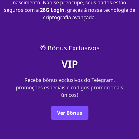
nascimento. Não se preocupe, seus dados estão
seguros com a
28G Login
, graças à nossa tecnologia de
criptografia avançada.
🎁 Bônus Exclusivos
VIP
Receba bônus exclusivos do Telegram,
promoções especiais e códigos promocionais
únicos!
Ver Bônus