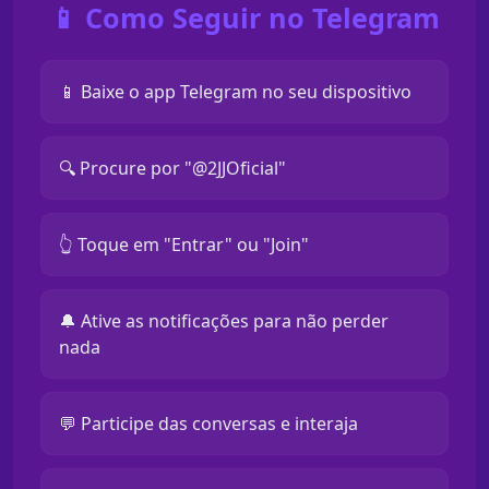
📱 Como Seguir no Telegram
📱 Baixe o app Telegram no seu dispositivo
🔍 Procure por "@2JJOficial"
👆 Toque em "Entrar" ou "Join"
🔔 Ative as notificações para não perder
nada
💬 Participe das conversas e interaja