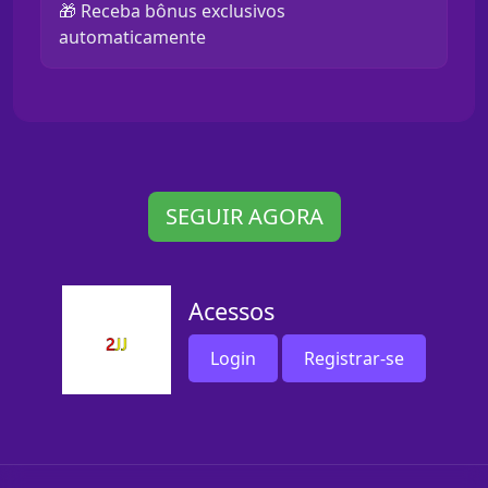
🎁 Receba bônus exclusivos
automaticamente
SEGUIR AGORA
Acessos
Login
Registrar-se