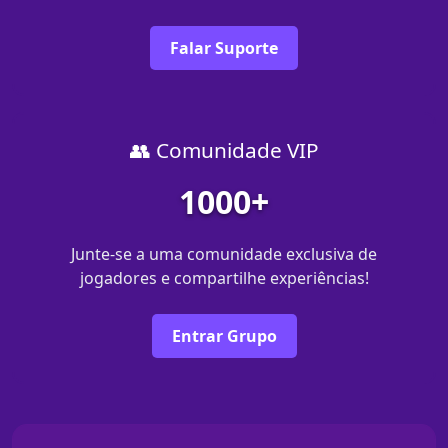
Falar Suporte
👥 Comunidade VIP
1000+
Junte-se a uma comunidade exclusiva de
jogadores e compartilhe experiências!
Entrar Grupo