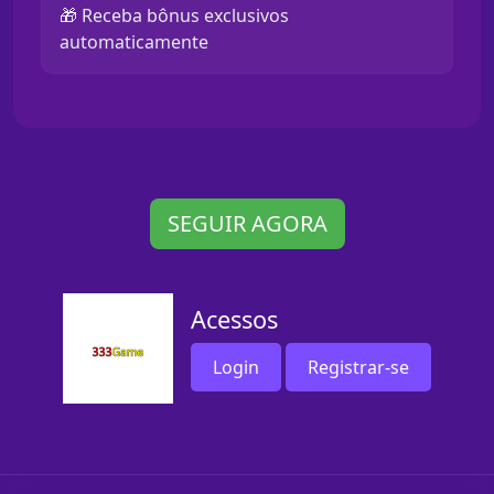
🎁 Receba bônus exclusivos
automaticamente
SEGUIR AGORA
Acessos
Login
Registrar-se