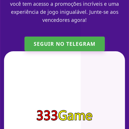
você tem acesso a promoções incríveis e uma
experiência de jogo inigualável. Junte-se aos
vencedores agora!
SEGUIR NO TELEGRAM