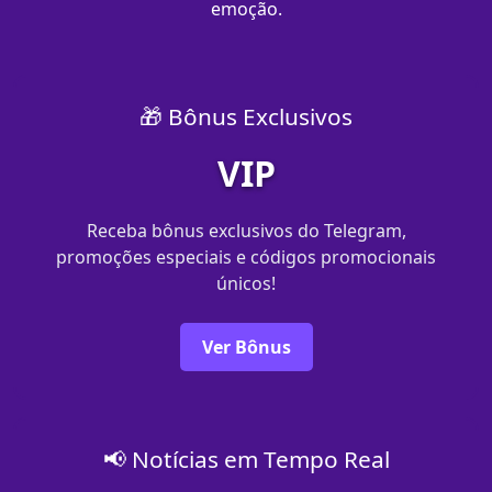
emoção.
🎁 Bônus Exclusivos
VIP
Receba bônus exclusivos do Telegram,
promoções especiais e códigos promocionais
únicos!
Ver Bônus
📢 Notícias em Tempo Real