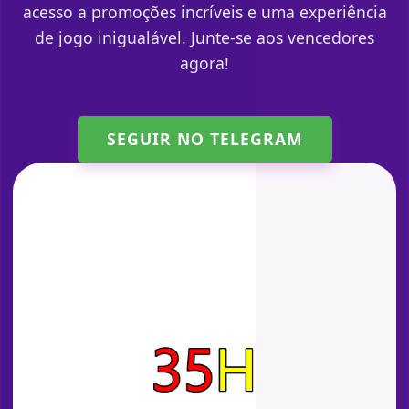
acesso a promoções incríveis e uma experiência
de jogo inigualável. Junte-se aos vencedores
agora!
SEGUIR NO TELEGRAM