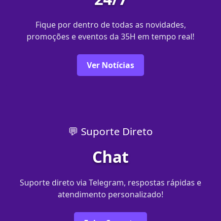
Fique por dentro de todas as novidades,
promoções e eventos da 35H em tempo real!
Ver Notícias
💬 Suporte Direto
Chat
Suporte direto via Telegram, respostas rápidas e
atendimento personalizado!