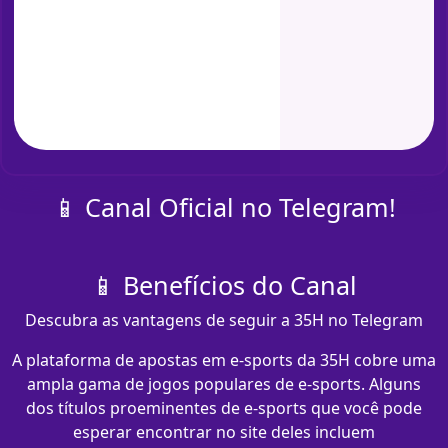
📱 Canal Oficial no Telegram!
📱 Benefícios do Canal
Descubra as vantagens de seguir a 35H no Telegram
A plataforma de apostas em e-sports da 35H cobre uma
ampla gama de jogos populares de e-sports. Alguns
dos títulos proeminentes de e-sports que você pode
esperar encontrar no site deles incluem