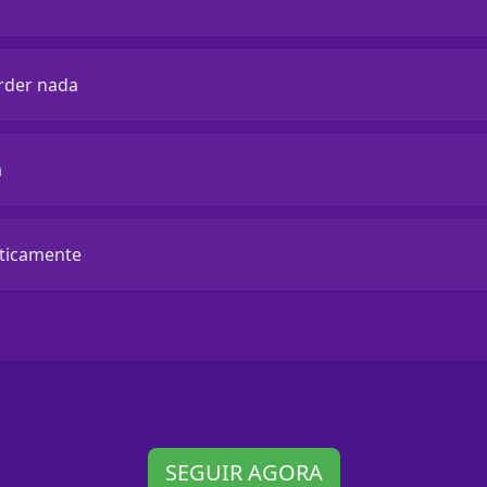
erder nada
a
aticamente
SEGUIR AGORA