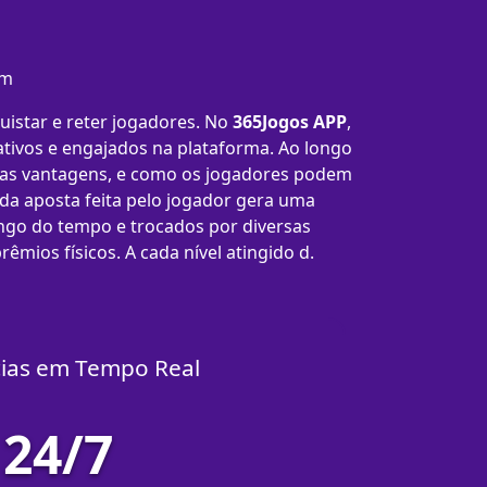
am
uistar e reter jogadores. No
365Jogos APP
,
ativos e engajados na plataforma. Ao longo
uas vantagens, e como os jogadores podem
a aposta feita pelo jogador gera uma
ngo do tempo e trocados por diversas
mios físicos. A cada nível atingido d.
cias em Tempo Real
24/7