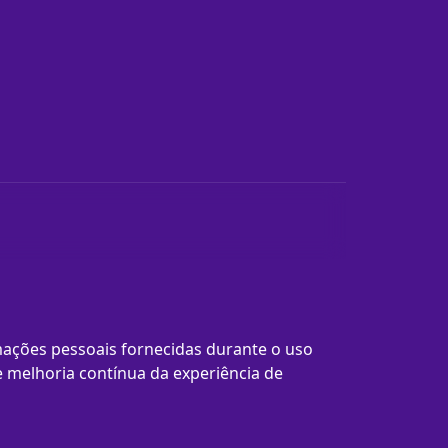
mações pessoais fornecidas durante o uso
e melhoria contínua da experiência de