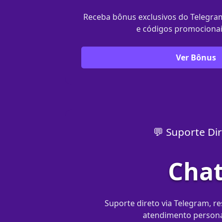
Receba bônus exclusivos do Telegra
e códigos promocionai
Ver Bônus
💬 Suporte Di
Cha
Suporte direto via Telegram, r
atendimento persona