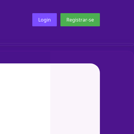
Login
Registrar-se