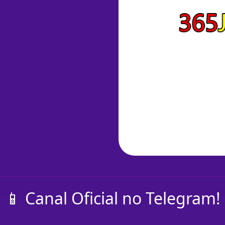
📱 Canal Oficial no Telegram!