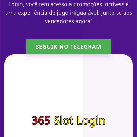
Login, você tem acesso a promoções incríveis e
uma experiência de jogo inigualável. Junte-se aos
vencedores agora!
SEGUIR NO TELEGRAM