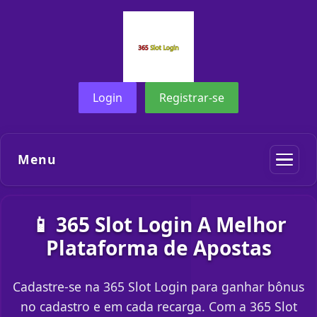
Login
Registrar-se
Menu
📱 365 Slot Login A Melhor
Plataforma de Apostas
Cadastre-se na 365 Slot Login para ganhar bônus
no cadastro e em cada recarga. Com a 365 Slot