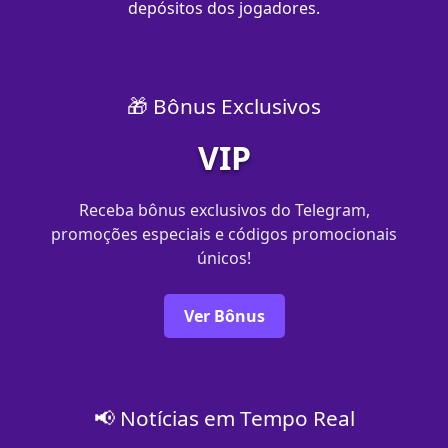
depósitos dos jogadores.
🎁 Bônus Exclusivos
VIP
Receba bônus exclusivos do Telegram,
promoções especiais e códigos promocionais
únicos!
Ver Bônus
📢 Notícias em Tempo Real