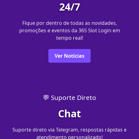
24/7
Fique por dentro de todas as novidades,
promoções e eventos da 365 Slot Login em
tempo real!
Ver Notícias
💬 Suporte Direto
Chat
Suporte direto via Telegram, respostas rápidas e
atendimento personalizado!