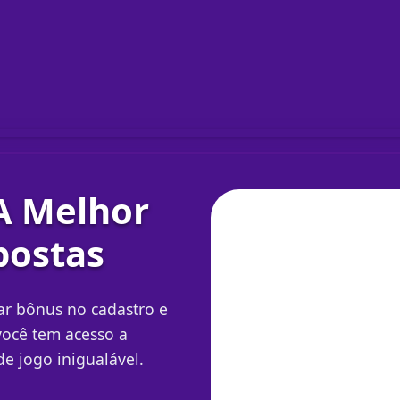
A Melhor
postas
r bônus no cadastro e
ocê tem acesso a
e jogo inigualável.