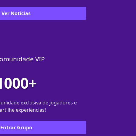
Ver Notícias
Comunidade VIP
1000+
unidade exclusiva de jogadores e
rtilhe experiências!
Entrar Grupo