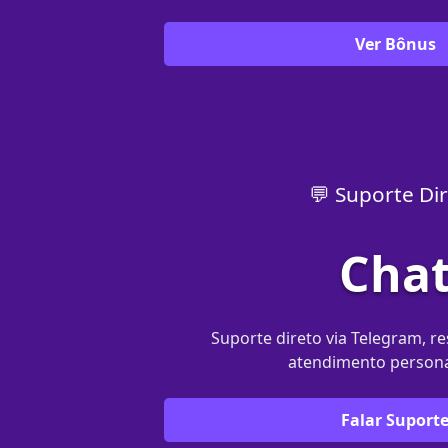
Ver Bônus
💬 Suporte Di
Cha
Suporte direto via Telegram, r
atendimento persona
Falar Suport