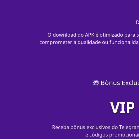
D
O download do APK é otimizado para se
comprometer a qualidade ou funcionalidad
🎁 Bônus Exclu
VIP
Receba bônus exclusivos do Telegra
e códigos promocionai