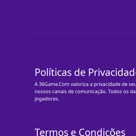
Políticas de Privacida
A 36Game.Com valoriza a privacidade de se
nossos canais de comunicação. Todos os dad
jogadores.
Termos e Condições