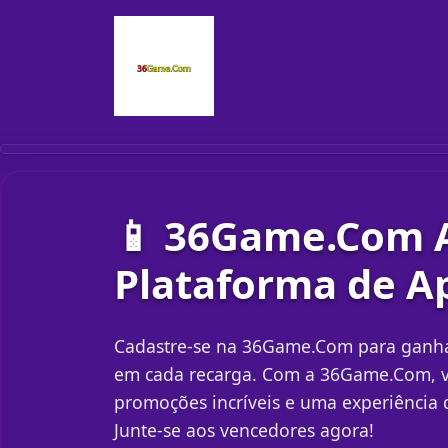
📱 36Game.Com 
Plataforma de A
Cadastre-se na 36Game.Com para ganha
em cada recarga. Com a 36Game.Com, v
promoções incríveis e uma experiência d
Junte-se aos vencedores agora!