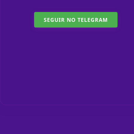
SEGUIR NO TELEGRAM