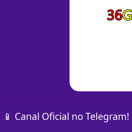
📱 Canal Oficial no Telegram!