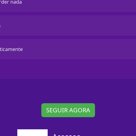
erder nada
a
aticamente
SEGUIR AGORA