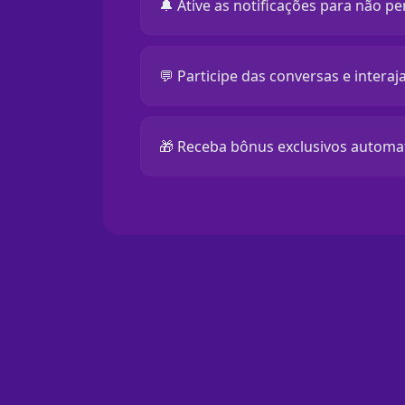
🔔 Ative as notificações para não p
💬 Participe das conversas e interaj
🎁 Receba bônus exclusivos autom