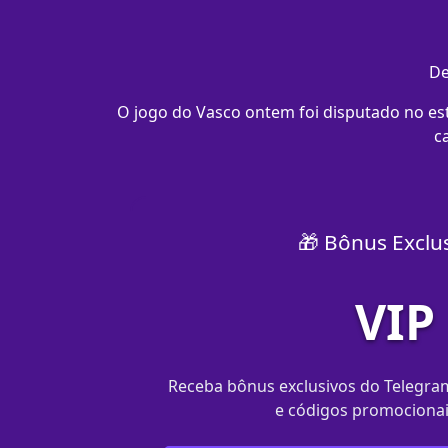
De
O jogo do Vasco ontem foi disputado no es
c
🎁 Bônus Exclu
VIP
Receba bônus exclusivos do Telegra
e códigos promocionai