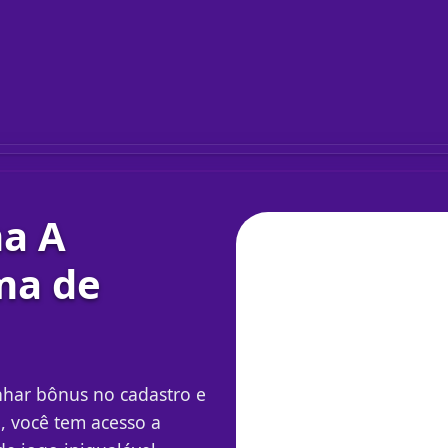
ma A
ma de
nhar bônus no cadastro e
, você tem acesso a