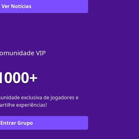
Ver Notícias
Comunidade VIP
1000+
unidade exclusiva de jogadores e
rtilhe experiências!
Entrar Grupo