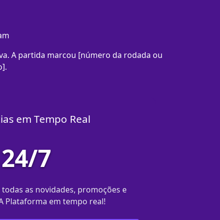
ram
iva. A partida marcou [número da rodada ou
].
cias em Tempo Real
24/7
e todas as novidades, promoções e
A Plataforma em tempo real!