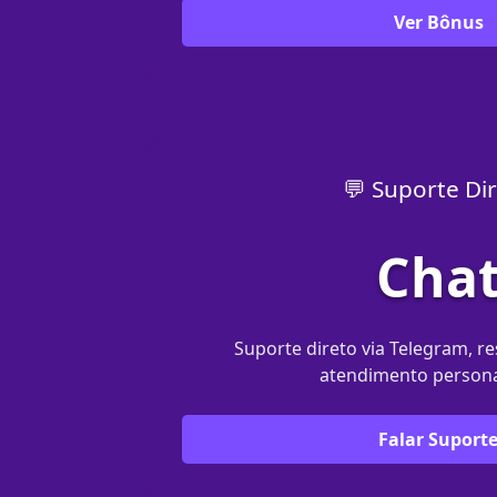
Ver Bônus
💬 Suporte Di
Cha
Suporte direto via Telegram, r
atendimento persona
Falar Suport