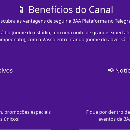
📱 Benefícios do Canal
scubra as vantagens de seguir a 3AA Plataforma no Teleg
tádio [nome do estádio], em uma noite de grande expectat
ampeonato], com o Vasco enfrentando [nome do adversário
sivos
📢 Notí
m, promoções especiais
Fique por dentro d
s únicos!
eventos da 3A