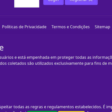
Políticas de Privacidade
Termos e Condições
Sitemap
de
usuários e está empenhada em proteger todas as informaçõ
os coletados são utilizados exclusivamente para fins de m
eitar todas as regras e regulamentos estabelecidos. É imp