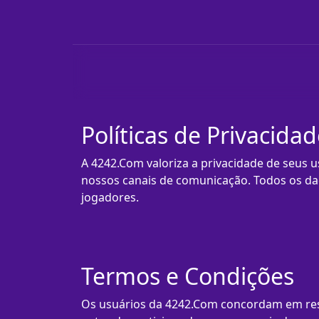
Políticas de Privacida
A 4242.Com valoriza a privacidade de seus 
nossos canais de comunicação. Todos os dad
jogadores.
Termos e Condições
Os usuários da 4242.Com concordam em resp