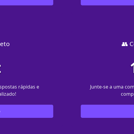
reto
👥 
t
espostas rápidas e
Junte-se a uma com
lizado!
compa
e