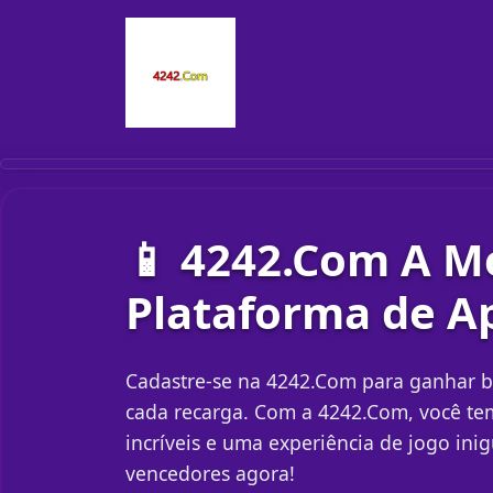
📱 4242.Com A M
Plataforma de A
Cadastre-se na 4242.Com para ganhar 
cada recarga. Com a 4242.Com, você t
incríveis e uma experiência de jogo inig
vencedores agora!