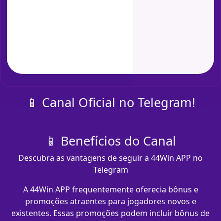
📱 Canal Oficial no Telegram!
📱 Benefícios do Canal
Descubra as vantagens de seguir a 44Win APP no
Telegram
A 44Win APP frequentemente oferecia bônus e
promoções atraentes para jogadores novos e
existentes. Essas promoções podem incluir bônus de