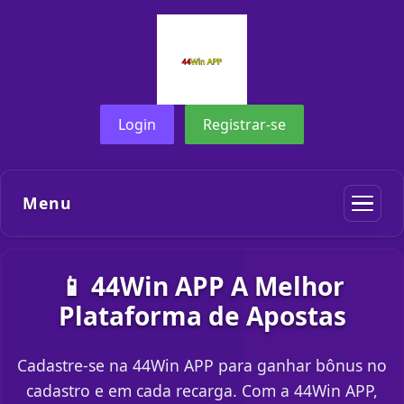
Login
Registrar-se
Menu
📱 44Win APP A Melhor
Plataforma de Apostas
Cadastre-se na 44Win APP para ganhar bônus no
cadastro e em cada recarga. Com a 44Win APP,