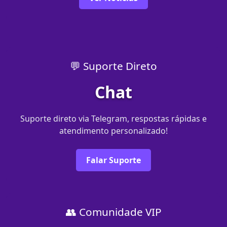
💬 Suporte Direto
Chat
Suporte direto via Telegram, respostas rápidas e
atendimento personalizado!
Falar Suporte
👥 Comunidade VIP