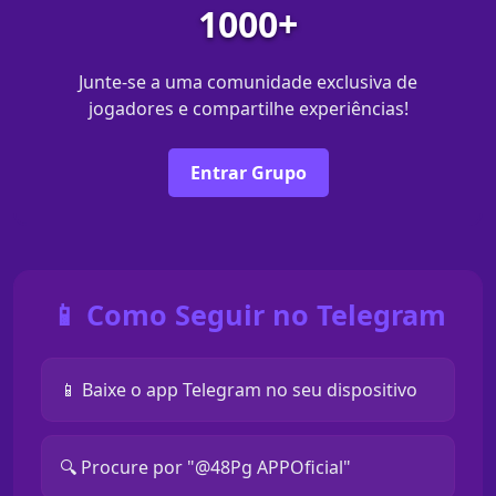
1000+
Junte-se a uma comunidade exclusiva de
jogadores e compartilhe experiências!
Entrar Grupo
📱 Como Seguir no Telegram
📱 Baixe o app Telegram no seu dispositivo
🔍 Procure por "@48Pg APPOficial"