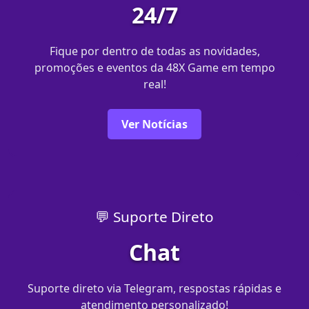
24/7
Fique por dentro de todas as novidades,
promoções e eventos da 48X Game em tempo
real!
Ver Notícias
💬 Suporte Direto
Chat
Suporte direto via Telegram, respostas rápidas e
atendimento personalizado!