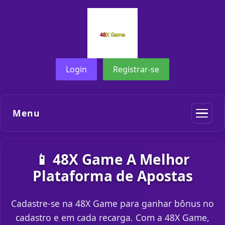
Login
Registrar-se
Menu
📱 48X Game A Melhor
Plataforma de Apostas
Cadastre-se na 48X Game para ganhar bônus no
cadastro e em cada recarga. Com a 48X Game,