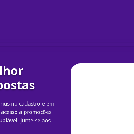
lhor
postas
ônus no cadastro e em
m acesso a promoções
ualável. Junte-se aos