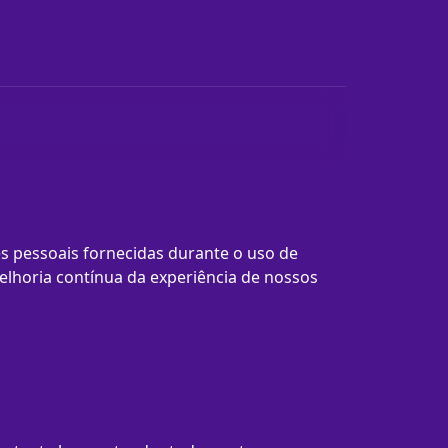
s pessoais fornecidas durante o uso de
elhoria contínua da experiência de nossos