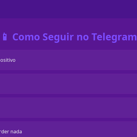
📱 Como Seguir no Telegram
ositivo
erder nada