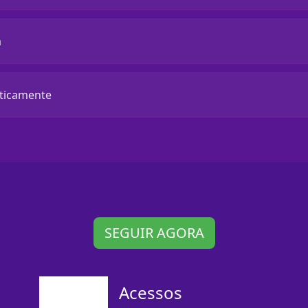
a
aticamente
SEGUIR AGORA
Acessos