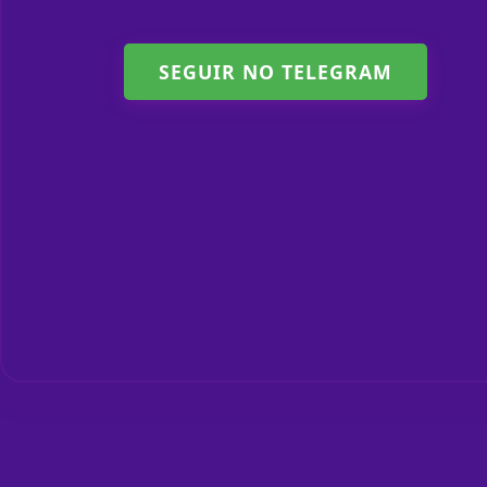
SEGUIR NO TELEGRAM