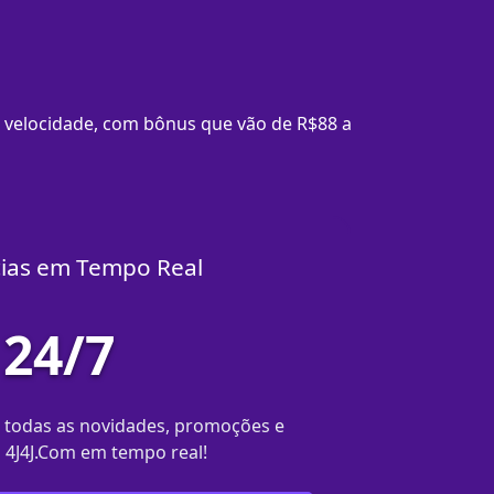
a velocidade, com bônus que vão de R$88 a
cias em Tempo Real
24/7
e todas as novidades, promoções e
 4J4J.Com em tempo real!