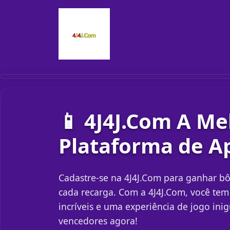
📱 4J4J.Com A Me
Plataforma de A
Cadastre-se na 4J4J.Com para ganhar b
cada recarga. Com a 4J4J.Com, você te
incríveis e uma experiência de jogo inig
vencedores agora!