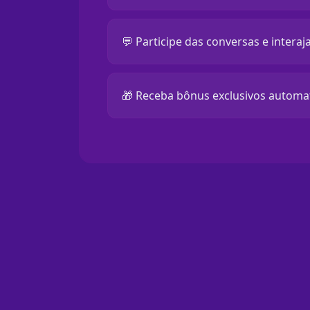
💬 Participe das conversas e interaj
🎁 Receba bônus exclusivos autom