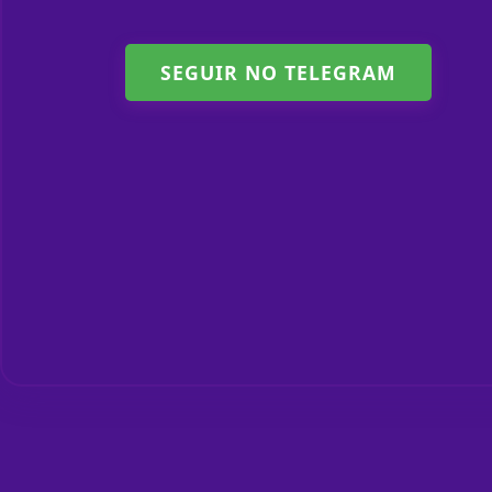
SEGUIR NO TELEGRAM