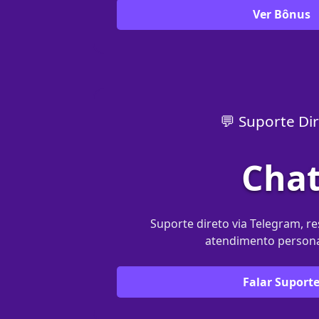
Ver Bônus
💬 Suporte Di
Cha
Suporte direto via Telegram, r
atendimento persona
Falar Suport