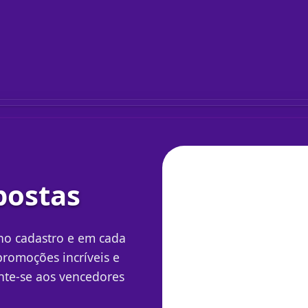
postas
no cadastro e em cada
promoções incríveis e
unte-se aos vencedores