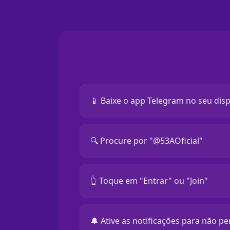
📱 Baixe o app Telegram no seu disp
🔍 Procure por "@53AOficial"
👆 Toque em "Entrar" ou "Join"
🔔 Ative as notificações para não p