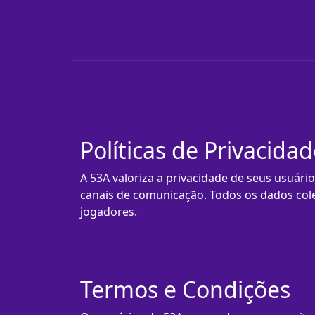
Políticas de Privacida
A 53A valoriza a privacidade de seus usuár
canais de comunicação. Todos os dados cole
jogadores.
Termos e Condições