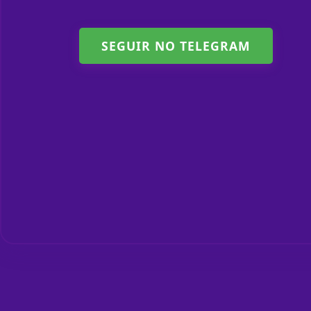
SEGUIR NO TELEGRAM