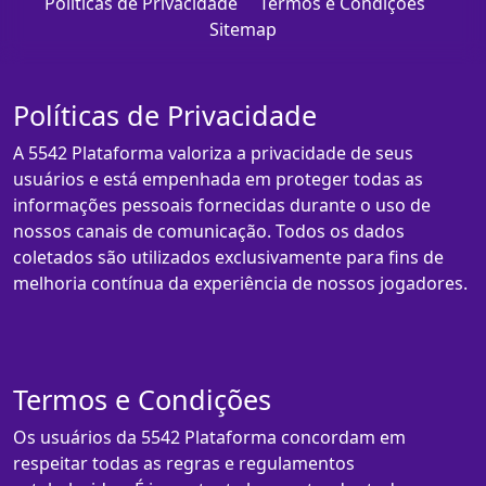
Políticas de Privacidade
Termos e Condições
Sitemap
Políticas de Privacidade
A 5542 Plataforma valoriza a privacidade de seus
usuários e está empenhada em proteger todas as
informações pessoais fornecidas durante o uso de
nossos canais de comunicação. Todos os dados
coletados são utilizados exclusivamente para fins de
melhoria contínua da experiência de nossos jogadores.
Termos e Condições
Os usuários da 5542 Plataforma concordam em
respeitar todas as regras e regulamentos