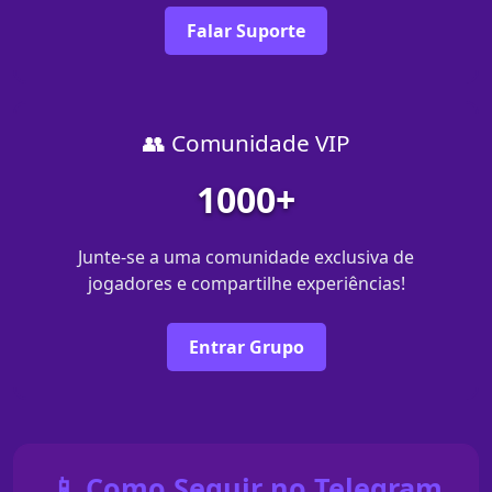
Falar Suporte
👥 Comunidade VIP
1000+
Junte-se a uma comunidade exclusiva de
jogadores e compartilhe experiências!
Entrar Grupo
📱 Como Seguir no Telegram