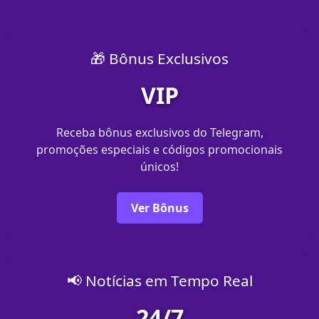
🎁 Bônus Exclusivos
VIP
Receba bônus exclusivos do Telegram,
promoções especiais e códigos promocionais
únicos!
Ver Bônus
📢 Notícias em Tempo Real
24/7