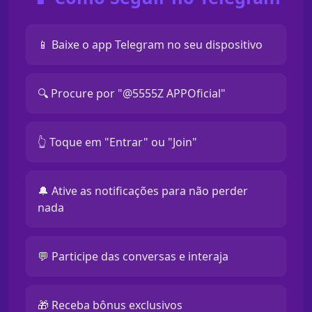
📱 Baixe o app Telegram no seu dispositivo
🔍 Procure por "@5555Z APPOficial"
👆 Toque em "Entrar" ou "Join"
🔔 Ative as notificações para não perder
nada
💬 Participe das conversas e interaja
🎁 Receba bônus exclusivos