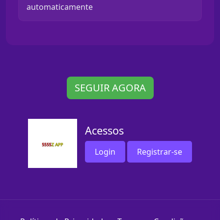
automaticamente
SEGUIR AGORA
Acessos
Login
Registrar-se