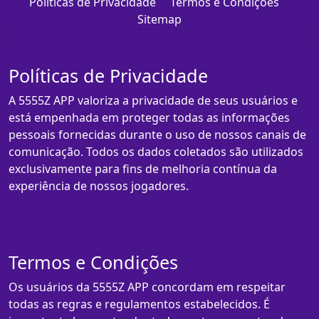
Políticas de Privacidade
Termos e Condições
Sitemap
Políticas de Privacidade
A 5555Z APP valoriza a privacidade de seus usuários e
está empenhada em proteger todas as informações
pessoais fornecidas durante o uso de nossos canais de
comunicação. Todos os dados coletados são utilizados
exclusivamente para fins de melhoria contínua da
experiência de nossos jogadores.
Termos e Condições
Os usuários da 5555Z APP concordam em respeitar
todas as regras e regulamentos estabelecidos. É