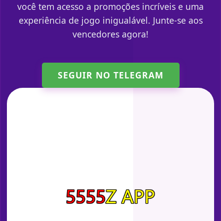
você tem acesso a promoções incríveis e uma
experiência de jogo inigualável. Junte-se aos
vencedores agora!
SEGUIR NO TELEGRAM