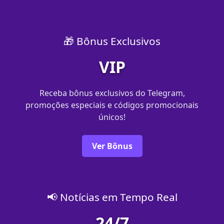
🎁 Bônus Exclusivos
VIP
Receba bônus exclusivos do Telegram,
promoções especiais e códigos promocionais
únicos!
Ver Bônus
📢 Notícias em Tempo Real
24/7