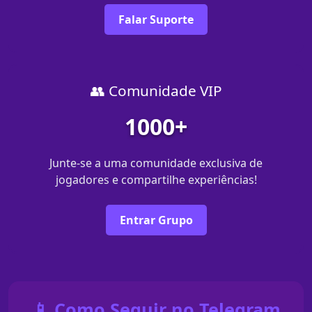
Falar Suporte
👥 Comunidade VIP
1000+
Junte-se a uma comunidade exclusiva de
jogadores e compartilhe experiências!
Entrar Grupo
📱 Como Seguir no Telegram