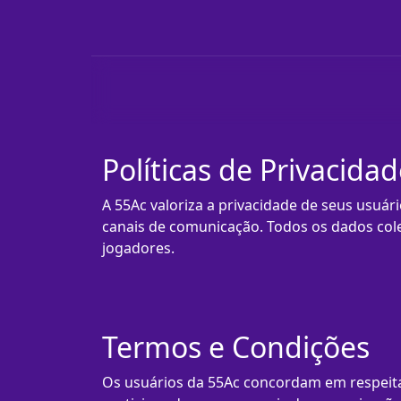
Políticas de Privacida
A 55Ac valoriza a privacidade de seus usuá
canais de comunicação. Todos os dados cole
jogadores.
Termos e Condições
Os usuários da 55Ac concordam em respeitar