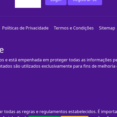
Políticas de Privacidade
Termos e Condições
Sitemap
de
rios e está empenhada em proteger todas as informações p
tados são utilizados exclusivamente para fins de melhoria
 todas as regras e regulamentos estabelecidos. É importa