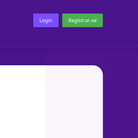
Login
Registrar-se