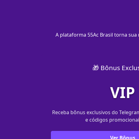
A plataforma 55Ac Brasil torna sua 
🎁 Bônus Exclu
VIP
Receba bônus exclusivos do Telegra
e códigos promocionai
Ver Bônus