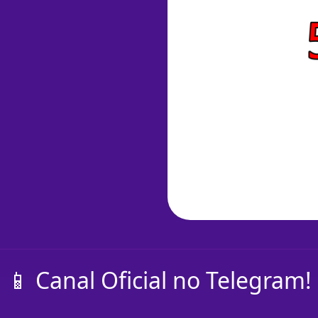
📱 Canal Oficial no Telegram!