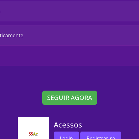
a
aticamente
SEGUIR AGORA
Acessos
Login
Registrar-se