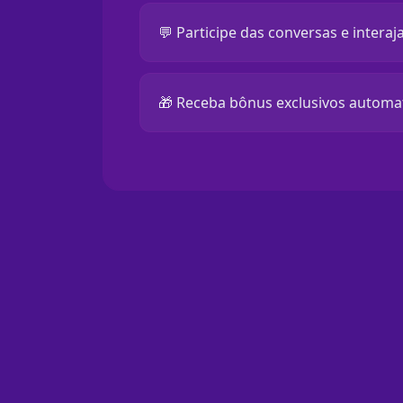
💬 Participe das conversas e interaj
🎁 Receba bônus exclusivos autom