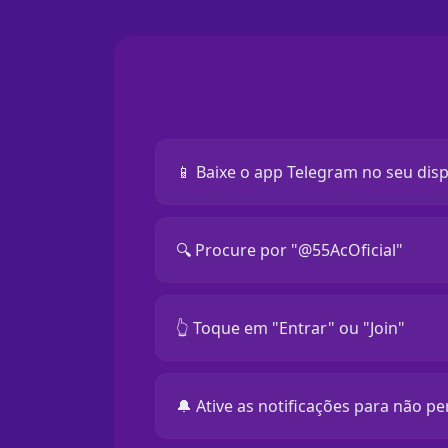
📱 Baixe o app Telegram no seu disp
🔍 Procure por "@55AcOficial"
👆 Toque em "Entrar" ou "Join"
🔔 Ative as notificações para não p