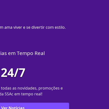
 ama viver e se divertir com estilo.
cias em Tempo Real
24/7
e todas as novidades, promoções e
da 55Ac em tempo real!
Ver Notícias