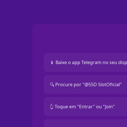
📱 Baixe o app Telegram no seu disp
🔍 Procure por "@55D SlotOficial"
👆 Toque em "Entrar" ou "Join"