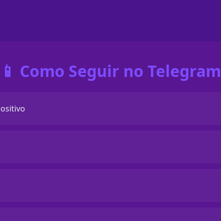
📱 Como Seguir no Telegram
ositivo