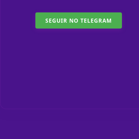
SEGUIR NO TELEGRAM