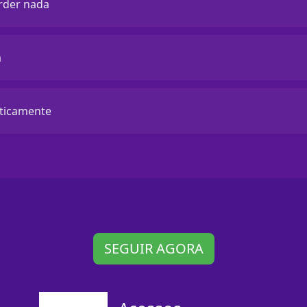
erder nada
a
aticamente
SEGUIR AGORA