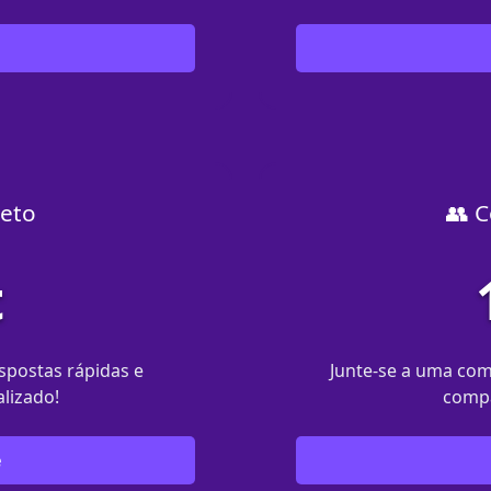
reto
👥 
t
espostas rápidas e
Junte-se a uma com
lizado!
compa
e