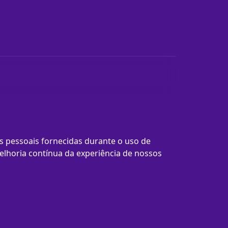
s pessoais fornecidas durante o uso de
elhoria contínua da experiência de nossos