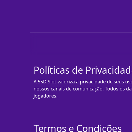
Políticas de Privacida
A 55D Slot valoriza a privacidade de seus 
nossos canais de comunicação. Todos os dad
jogadores.
Termos e Condições