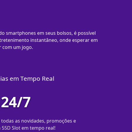
ndo smartphones em seus bolsos, é possível
ntretenimento instantâneo, onde esperar em
r com um jogo.
cias em Tempo Real
24/7
e todas as novidades, promoções e
 55D Slot em tempo real!