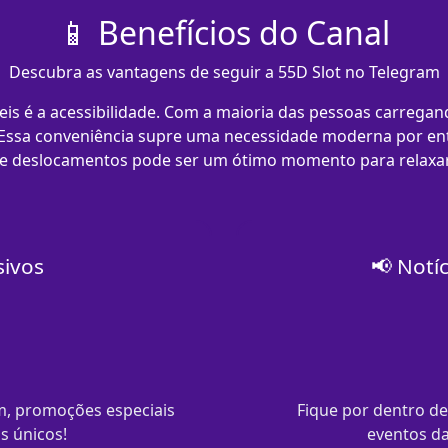
📱 Benefícios do Canal
Descubra as vantagens de seguir a 55D Slot no Telegram
eis é a acessibilidade. Com a maioria das pessoas carrega
. Essa conveniência supre uma necessidade moderna por e
nte deslocamentos pode ser um ótimo momento para relaxa
sivos
📢 Notí
m, promoções especiais
Fique por dentro d
s únicos!
eventos da