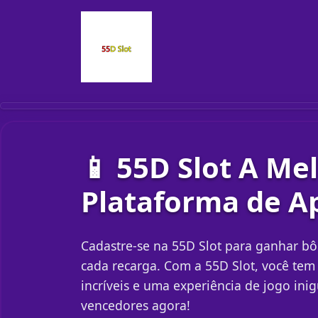
📱 55D Slot A Me
Plataforma de A
Cadastre-se na 55D Slot para ganhar b
cada recarga. Com a 55D Slot, você te
incríveis e uma experiência de jogo inig
vencedores agora!