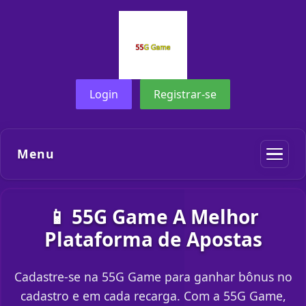
Login
Registrar-se
Menu
📱 55G Game A Melhor
Plataforma de Apostas
Cadastre-se na 55G Game para ganhar bônus no
cadastro e em cada recarga. Com a 55G Game,