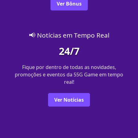
Ver Bônus
📢 Notícias em Tempo Real
24/7
Fique por dentro de todas as novidades,
promoções e eventos da 55G Game em tempo
real!
Ver Notícias