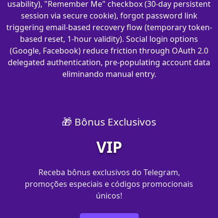
usability), "Remember Me" checkbox (30-day persistent
session via secure cookie), forgot password link
triggering email-based recovery flow (temporary token-
based reset, 1-hour validity). Social login options
(Google, Facebook) reduce friction through OAuth 2.0
delegated authentication, pre-populating account data
eliminando manual entry.
🎁 Bônus Exclusivos
VIP
Receba bônus exclusivos do Telegram,
promoções especiais e códigos promocionais
únicos!