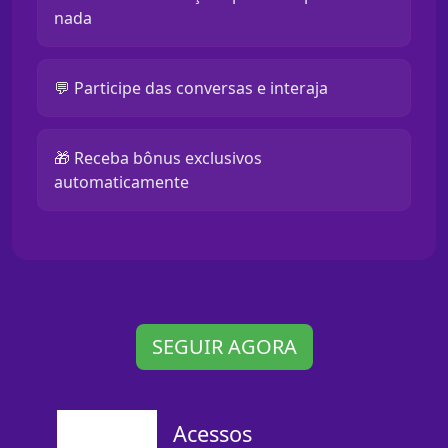
nada
💬 Participe das conversas e interaja
🎁 Receba bônus exclusivos
automaticamente
SEGUIR AGORA
Acessos