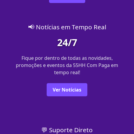
📢 Notícias em Tempo Real
24/7
Fique por dentro de todas as novidades,
promoções e eventos da 55HH Com Paga em
tempo real!
Ver Notícias
💬 Suporte Direto