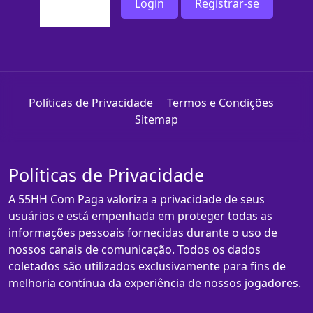
Login
Registrar-se
Políticas de Privacidade
Termos e Condições
Sitemap
Políticas de Privacidade
A 55HH Com Paga valoriza a privacidade de seus
usuários e está empenhada em proteger todas as
informações pessoais fornecidas durante o uso de
nossos canais de comunicação. Todos os dados
coletados são utilizados exclusivamente para fins de
melhoria contínua da experiência de nossos jogadores.