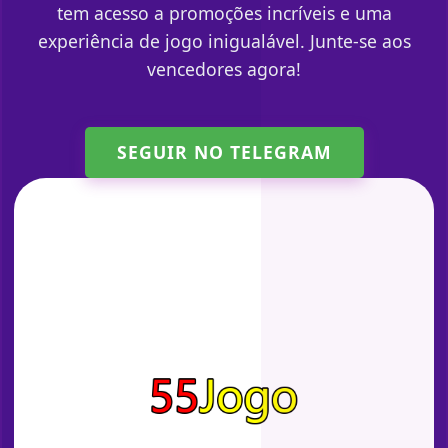
tem acesso a promoções incríveis e uma
experiência de jogo inigualável. Junte-se aos
vencedores agora!
SEGUIR NO TELEGRAM