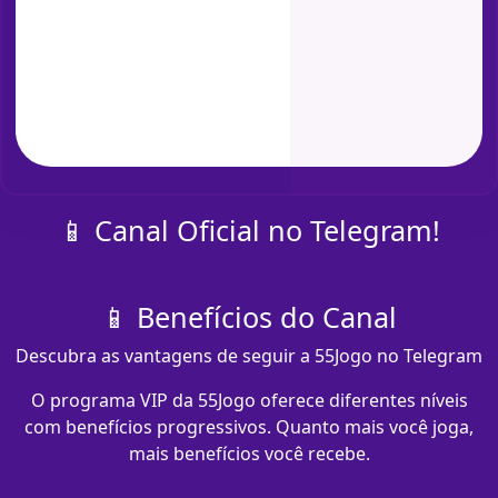
📱 Canal Oficial no Telegram!
📱 Benefícios do Canal
Descubra as vantagens de seguir a 55Jogo no Telegram
O programa VIP da 55Jogo oferece diferentes níveis
com benefícios progressivos. Quanto mais você joga,
mais benefícios você recebe.