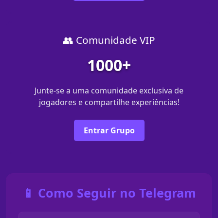
👥 Comunidade VIP
1000+
Junte-se a uma comunidade exclusiva de
jogadores e compartilhe experiências!
Entrar Grupo
📱 Como Seguir no Telegram