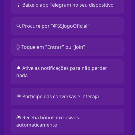
📱 Baixe o app Telegram no seu dispositivo
🔍 Procure por "@55JogoOficial"
👆 Toque em "Entrar" ou "Join"
🔔 Ative as notificações para não perder
nada
💬 Participe das conversas e interaja
🎁 Receba bônus exclusivos
automaticamente