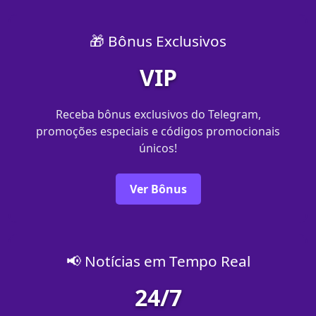
🎁 Bônus Exclusivos
VIP
Receba bônus exclusivos do Telegram,
promoções especiais e códigos promocionais
únicos!
Ver Bônus
📢 Notícias em Tempo Real
24/7