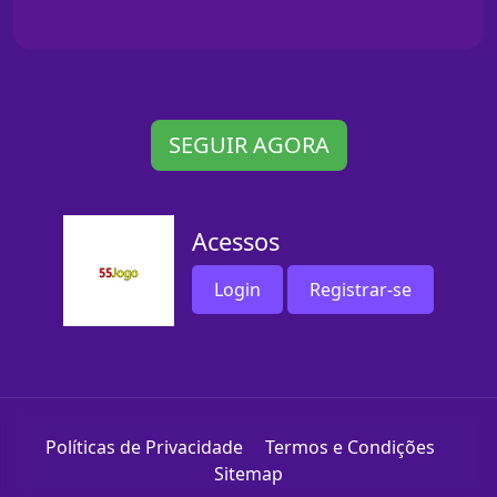
SEGUIR AGORA
Acessos
Login
Registrar-se
Políticas de Privacidade
Termos e Condições
Sitemap