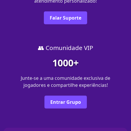
atendimento personalizado!
Falar Suporte
👥 Comunidade VIP
1000+
Junte-se a uma comunidade exclusiva de
jogadores e compartilhe experiências!
Entrar Grupo