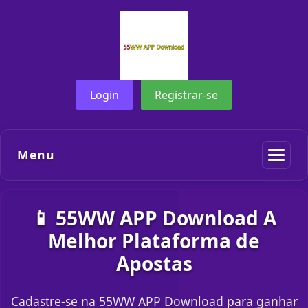
Login
Registrar-se
Menu
📱 55WW APP Download A
Melhor Plataforma de
Apostas
Cadastre-se na 55WW APP Download para ganhar