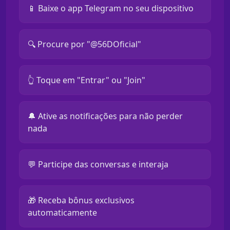
📱 Baixe o app Telegram no seu dispositivo
🔍 Procure por "@56DOficial"
👆 Toque em "Entrar" ou "Join"
🔔 Ative as notificações para não perder
nada
💬 Participe das conversas e interaja
🎁 Receba bônus exclusivos
automaticamente