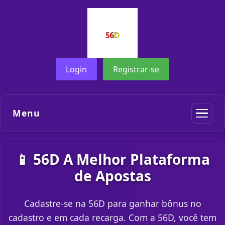
Login
Registrar-se
Menu
📱 56D A Melhor Plataforma
de Apostas
Cadastre-se na 56D para ganhar bônus no
cadastro e em cada recarga. Com a 56D, você tem