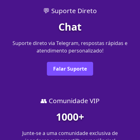
💬 Suporte Direto
Chat
Suporte direto via Telegram, respostas rápidas e
atendimento personalizado!
Falar Suporte
👥 Comunidade VIP
1000+
Junte-se a uma comunidade exclusiva de