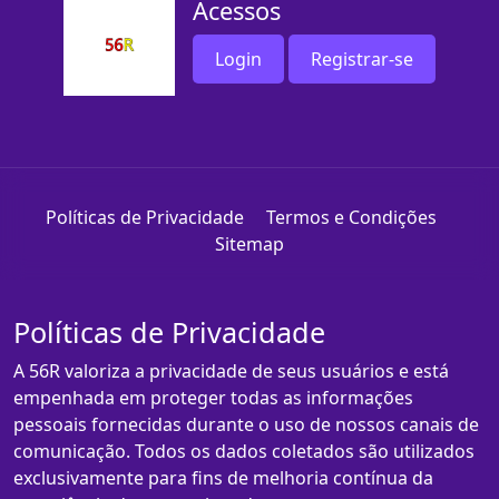
Acessos
Login
Registrar-se
Políticas de Privacidade
Termos e Condições
Sitemap
Políticas de Privacidade
A 56R valoriza a privacidade de seus usuários e está
empenhada em proteger todas as informações
pessoais fornecidas durante o uso de nossos canais de
comunicação. Todos os dados coletados são utilizados
exclusivamente para fins de melhoria contínua da