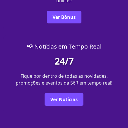
únicos!
Ver Bônus
📢 Notícias em Tempo Real
24/7
Fique por dentro de todas as novidades,
promoções e eventos da 56R em tempo real!
Ver Notícias