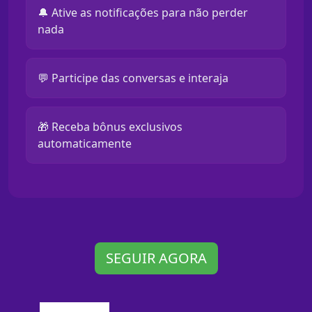
🔔 Ative as notificações para não perder
nada
💬 Participe das conversas e interaja
🎁 Receba bônus exclusivos
automaticamente
SEGUIR AGORA