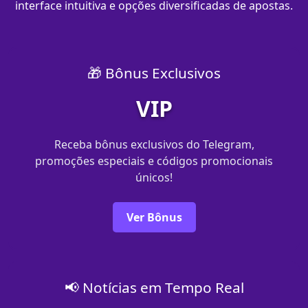
interface intuitiva e opções diversificadas de apostas.
🎁 Bônus Exclusivos
VIP
Receba bônus exclusivos do Telegram,
promoções especiais e códigos promocionais
únicos!
Ver Bônus
📢 Notícias em Tempo Real