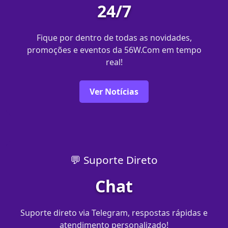
24/7
Fique por dentro de todas as novidades,
promoções e eventos da 56W.Com em tempo
real!
Ver Notícias
💬 Suporte Direto
Chat
Suporte direto via Telegram, respostas rápidas e
atendimento personalizado!