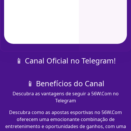
📱 Canal Oficial no Telegram!
📱 Benefícios do Canal
Descubra as vantagens de seguir a 56W.Com no
Telegram
Descubra como as apostas esportivas no 56W.Com
oferecem uma emocionante combinação de
entretenimento e oportunidades de ganhos, com uma