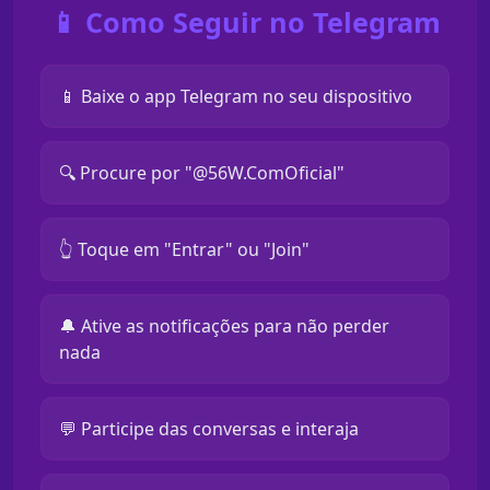
📱 Como Seguir no Telegram
📱 Baixe o app Telegram no seu dispositivo
🔍 Procure por "@56W.ComOficial"
👆 Toque em "Entrar" ou "Join"
🔔 Ative as notificações para não perder
nada
💬 Participe das conversas e interaja