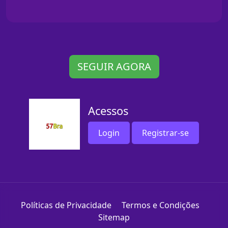
SEGUIR AGORA
Acessos
Login
Registrar-se
Políticas de Privacidade
Termos e Condições
Sitemap