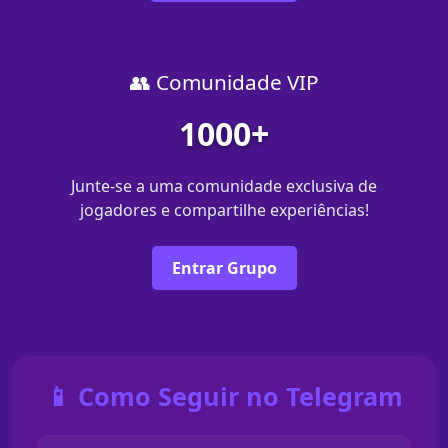
👥 Comunidade VIP
1000+
Junte-se a uma comunidade exclusiva de
jogadores e compartilhe experiências!
Entrar Grupo
📱 Como Seguir no Telegram