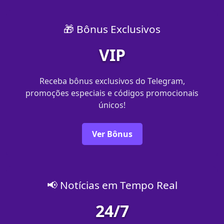
🎁 Bônus Exclusivos
VIP
Receba bônus exclusivos do Telegram,
promoções especiais e códigos promocionais
únicos!
Ver Bônus
📢 Notícias em Tempo Real
24/7