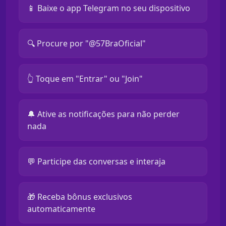
📱 Baixe o app Telegram no seu dispositivo
🔍 Procure por "@57BraOficial"
👆 Toque em "Entrar" ou "Join"
🔔 Ative as notificações para não perder
nada
💬 Participe das conversas e interaja
🎁 Receba bônus exclusivos
automaticamente