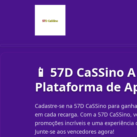
📱 57D CaSSino 
Plataforma de A
Cadastre-se na 57D CaSSino para ganha
em cada recarga. Com a 57D CaSSino, v
promoções incríveis e uma experiência d
Junte-se aos vencedores agora!