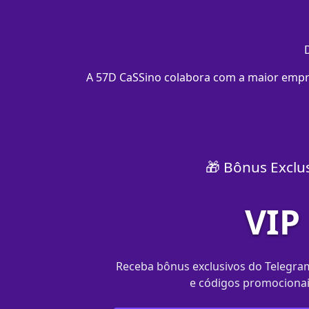
A 57D CaSSino colabora com a maior empre
🎁 Bônus Exclu
VIP
Receba bônus exclusivos do Telegra
e códigos promocionai