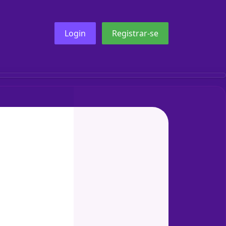
Login
Registrar-se