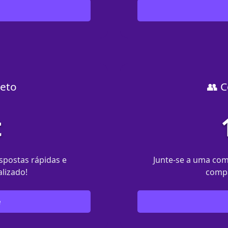
reto
👥 
t
espostas rápidas e
Junte-se a uma com
lizado!
compa
e