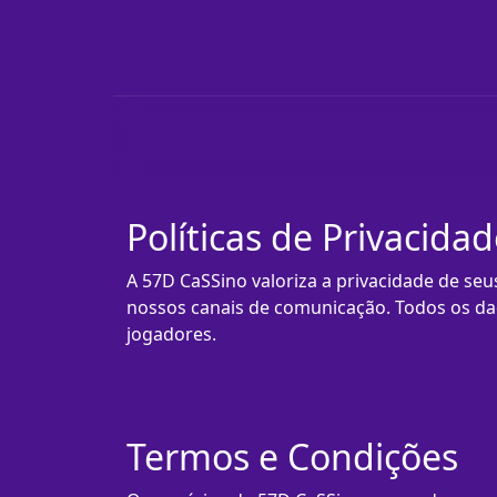
Políticas de Privacida
A 57D CaSSino valoriza a privacidade de se
nossos canais de comunicação. Todos os dad
jogadores.
Termos e Condições