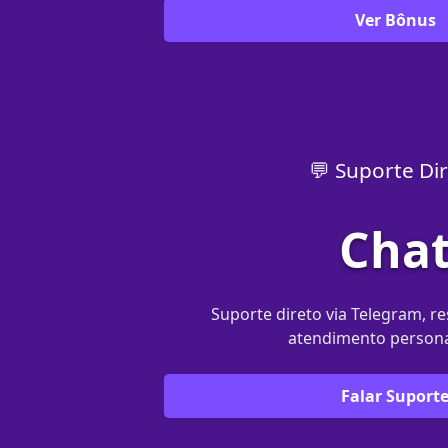
Ver Bônus
💬 Suporte Di
Cha
Suporte direto via Telegram, r
atendimento persona
Falar Suport