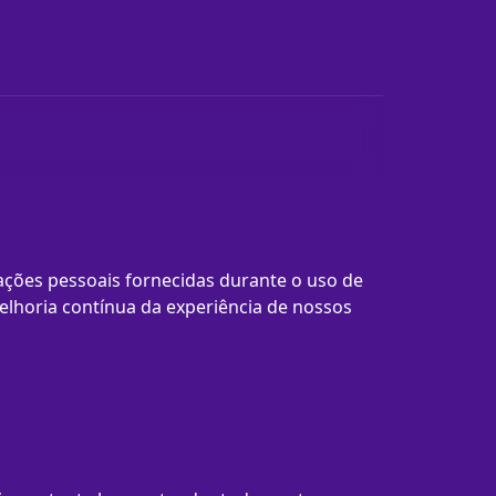
ações pessoais fornecidas durante o uso de
elhoria contínua da experiência de nossos