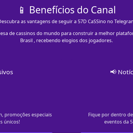
📱 Benefícios do Canal
Descubra as vantagens de seguir a 57D CaSSino no Telegra
sa de cassinos do mundo para construir a melhor platafo
Brasil , recebendo elogios dos jogadores.
sivos
📢 Notí
m, promoções especiais
Fique por dentro d
s únicos!
eventos da 