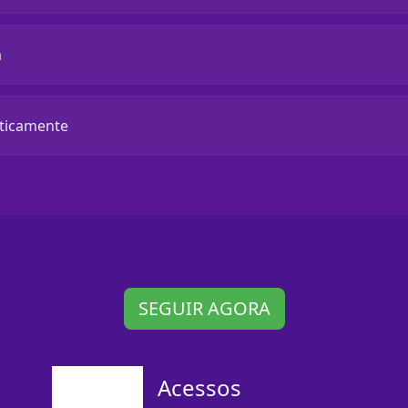
a
aticamente
SEGUIR AGORA
Acessos