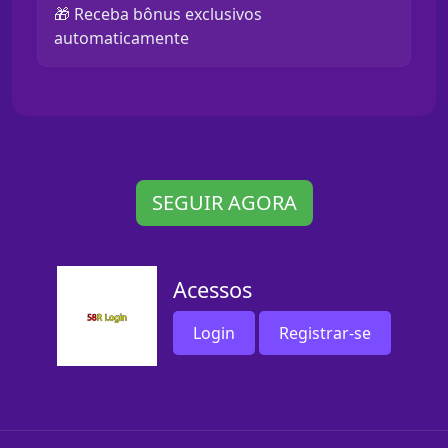
🎁 Receba bônus exclusivos
automaticamente
SEGUIR AGORA
Acessos
Login
Registrar-se