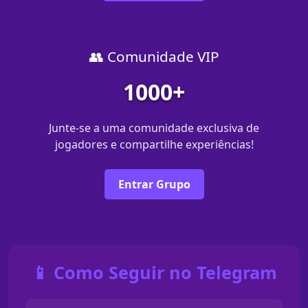
👥 Comunidade VIP
1000+
Junte-se a uma comunidade exclusiva de
jogadores e compartilhe experiências!
Entrar Grupo
📱 Como Seguir no Telegram