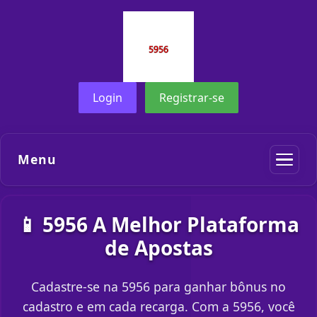
Login
Registrar-se
Menu
📱 5956 A Melhor Plataforma
de Apostas
Cadastre-se na 5956 para ganhar bônus no
cadastro e em cada recarga. Com a 5956, você