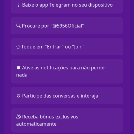
📱 Baixe o app Telegram no seu dispositivo
🔍 Procure por "@5956Oficial"
👆 Toque em "Entrar" ou "Join"
🔔 Ative as notificações para não perder
nada
💬 Participe das conversas e interaja
🎁 Receba bônus exclusivos
automaticamente