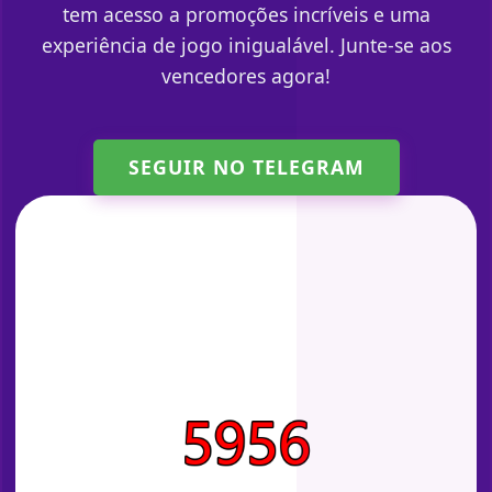
tem acesso a promoções incríveis e uma
experiência de jogo inigualável. Junte-se aos
vencedores agora!
SEGUIR NO TELEGRAM